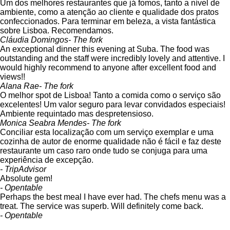
Um dos melhores restaurantes que já fomos, tanto a nível de
ambiente, como a atenção ao cliente e qualidade dos pratos
confeccionados. Para terminar em beleza, a vista fantástica
sobre Lisboa. Recomendamos.
Cláudia Domingos
- The fork
An exceptional dinner this evening at Suba. The food was
outstanding and the staff were incredibly lovely and attentive. I
would highly recommend to anyone after excellent food and
views!!
Alana Rae
- The fork
O melhor spot de Lisboa! Tanto a comida como o serviço são
excelentes! Um valor seguro para levar convidados especiais!
Ambiente requintado mas despretensioso.
Monica Seabra Mendes
- The fork
Conciliar esta localização com um serviço exemplar e uma
cozinha de autor de enorme qualidade não é fácil e faz deste
restaurante um caso raro onde tudo se conjuga para uma
experiência de excepção.
- TripAdvisor
Absolute gem!
- Opentable
Perhaps the best meal I have ever had. The chefs menu was a
treat. The service was superb. Will definitely come back.
- Opentable